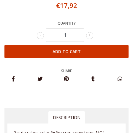
€17,92
QUANTITY
-
+
SHARE
DESCRIPTION
Par de cabos solar 5+5m com conectores MC4