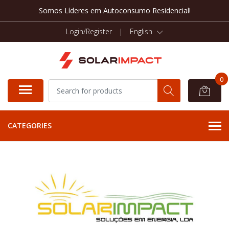
Somos Líderes em Autoconsumo Residencial!
Login/Register
|
English
0
CATEGORIES