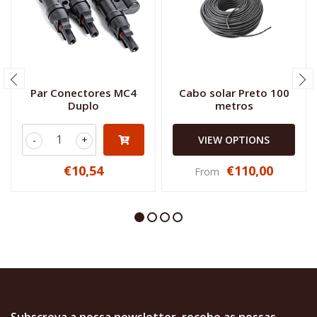
Par Conectores MC4
Cabo solar Preto 100
Duplo
metros
-
+
VIEW OPTIONS
€10,54
€110,00
From
Subscreva a nossa newsletter, recebe as nossas