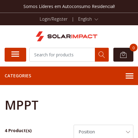
Somos Líderes em Autoconsumo Residencial!
Login/Register
|
English
0
CATEGORIES
MPPT
4 Product(s)