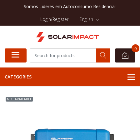
Somos Líderes em Autoconsumo Residencial!
Login/Register
|
English
0
CATEGORIES
NOT AVAILABLE