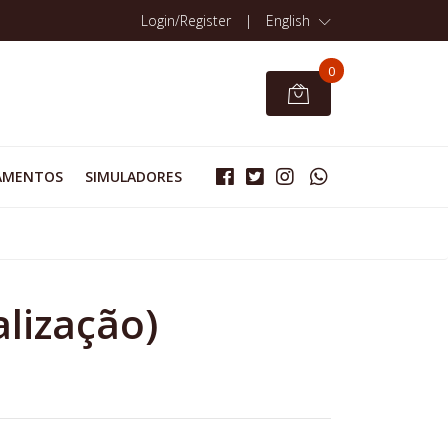
Login/Register
|
English
0
AMENTOS
SIMULADORES
lização)