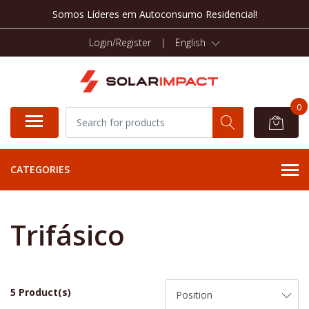
Somos Líderes em Autoconsumo Residencial!
Login/Register
|
English
0
CATEGORIES
Trifásico
5 Product(s)