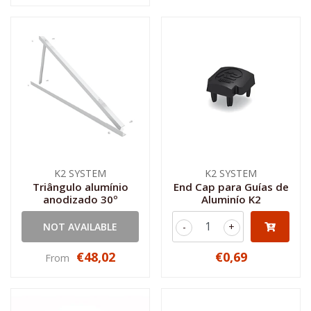
K2 SYSTEM
K2 SYSTEM
Triângulo alumínio
End Cap para Guías de
anodizado 30º
Aluminío K2
NOT AVAILABLE
-
+
€48,02
€0,69
From