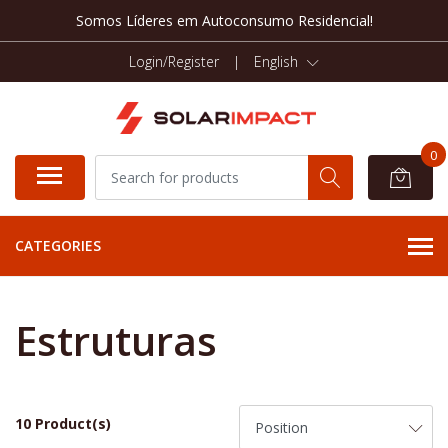
Somos Líderes em Autoconsumo Residencial!
Login/Register
|
English
0
CATEGORIES
Estruturas
10 Product(s)