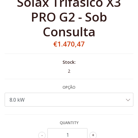
Solax Trifásico X3
PRO G2 - Sob
Consulta
€1.470,47
Stock:
2
OPÇÃO
QUANTITY
-
+