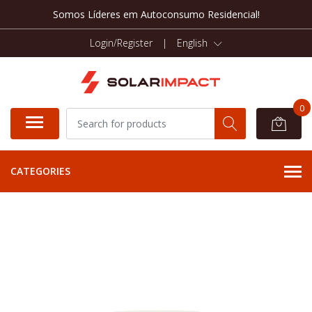
Somos Líderes em Autoconsumo Residencial!
Login/Register
|
English
0
CATEGORIES