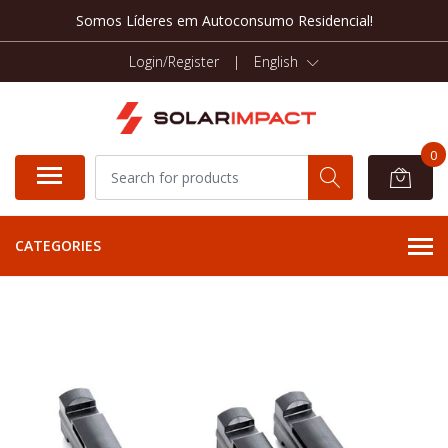
Somos Líderes em Autoconsumo Residencial!
Login/Register
|
English
0
CATEGORIES