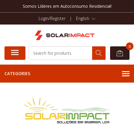
Somos Líderes em Autoconsumo Residencial!
Login/Register
|
English
0
CATEGORIES