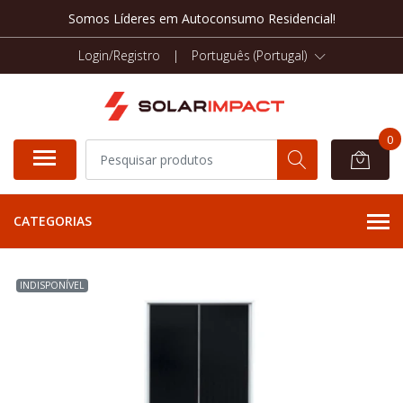
Somos Líderes em Autoconsumo Residencial!
Login/Registro
|
Português (Portugal)
0
CATEGORIAS
INDISPONÍVEL