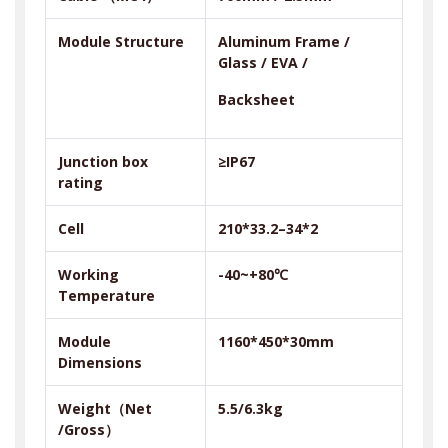
Module Structure
Aluminum Frame /
Glass / EVA /
Backsheet
Junction box
≥IP67
rating
Cell
210*33.2–34*2
Working
-40~+80℃
Temperature
Module
1160*450*30mm
Dimensions
Weight
（
Net
5.5/6.3kg
/Gross
）