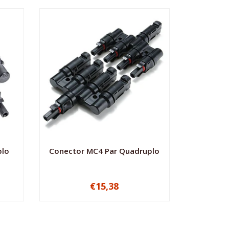
plo
Conector MC4 Par Quadruplo
€15,38
-
+