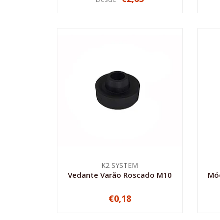
VER OPÇÕES
K2 SYSTEM
Vedante Varão Roscado M10
Mód
€0,18
-
+