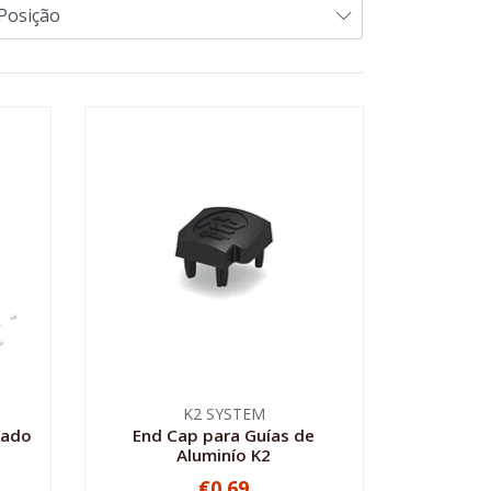
K2 SYSTEM
zado
End Cap para Guías de
Aluminío K2
€0,69