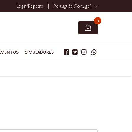
Login/Registro
|
Português (Portugal)
0
AMENTOS
SIMULADORES