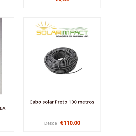
-
+
Cabo solar Preto 100 metros
16A
€110,00
Desde
VER OPÇÕES