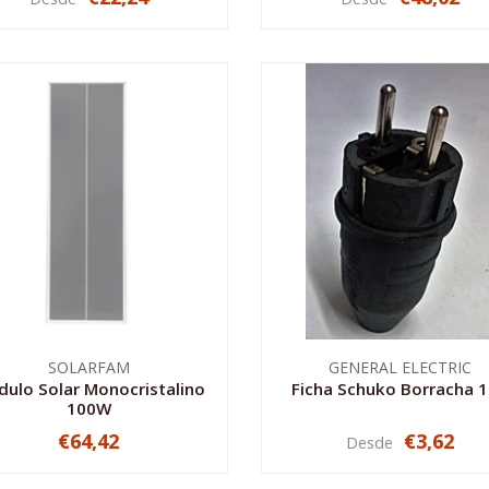
INDISPONÍVEL
INDISPONÍVEL
SOLARFAM
GENERAL ELECTRIC
ulo Solar Monocristalino
Ficha Schuko Borracha 
100W
€64,42
€3,62
Desde
INDISPONÍVEL
VER OPÇÕES