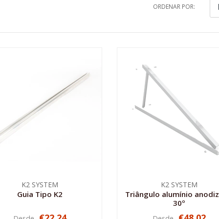
ORDENAR POR:
K2 SYSTEM
K2 SYSTEM
Guia Tipo K2
Triângulo alumínio anodi
30º
€22,24
€48,02
Desde
Desde