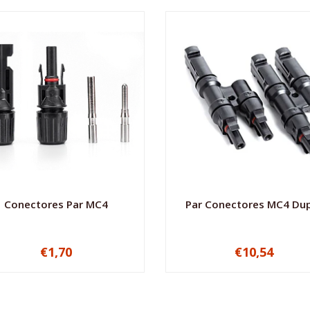
Conectores Par MC4
Par Conectores MC4 Du
€1,70
€10,54
+
-
+