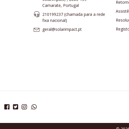
Retorn
Camarate, Portugal
Assist
210199237 (​chamada para a rede
Resolu
fixa nacional)
Regist
geral@solarimpact.pt
© 2026