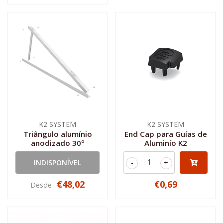
K2 SYSTEM
K2 SYSTEM
Triângulo alumínio
End Cap para Guías de
anodizado 30º
Aluminío K2
INDISPONÍVEL
-
+
€48,02
€0,69
Desde