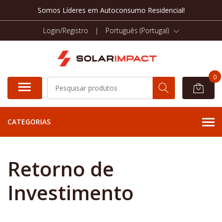
Somos Líderes em Autoconsumo Residencial!
Login/Registro
|
Português (Portugal)
0
CATEGORIAS
Retorno de
Investimento