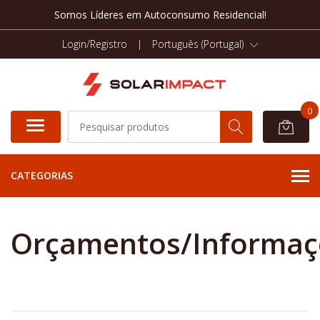
Somos Líderes em Autoconsumo Residencial!
Login/Registro
|
Português (Portugal)
0
CATEGORIAS
Orçamentos/Informaç