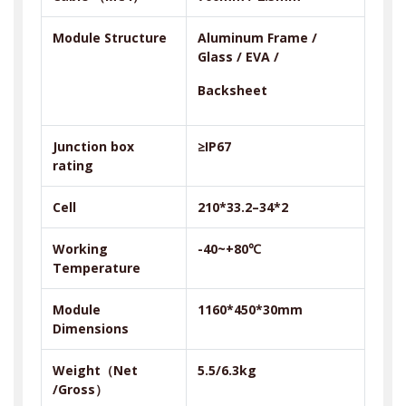
Module Structure
Aluminum Frame /
Glass / EVA /
Backsheet
Junction box
≥IP67
rating
Cell
210*33.2–34*2
Working
-40~+80℃
Temperature
Module
1160*450*30mm
Dimensions
Weight
（
Net
5.5/6.3kg
/Gross
）