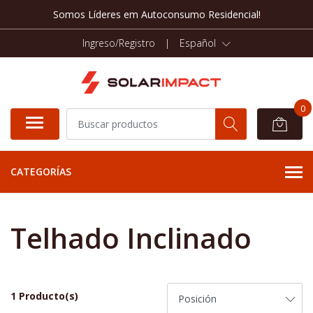
Somos Líderes em Autoconsumo Residencial!
Ingreso/Registro
|
Español
0
CATEGORÍAS
Telhado Inclinado
1 Producto(s)