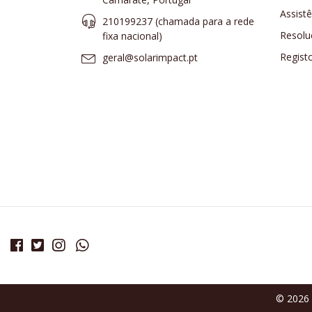
Assist
210199237 (​chamada para a rede
Resolu
fixa nacional)
Regist
geral@solarimpact.pt
© 2026 