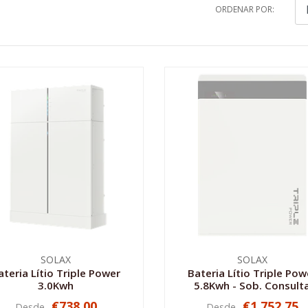
ORDENAR POR:
SOLAX
SOLAX
ateria Lítio Triple Power
Bateria Lítio Triple Pow
3.0Kwh
5.8Kwh - Sob. Consult
€738,00
€1.752,75
Desde
Desde