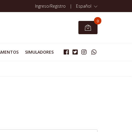
Ingreso/Registro
|
Español
0
AMENTOS
SIMULADORES