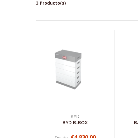
3 Producto(s)
BYD
BYD B-BOX
B
€4.830,00
Desde