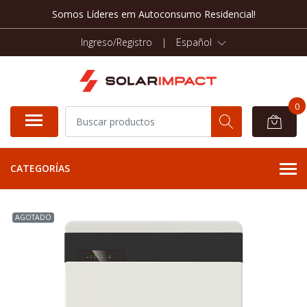
Somos Líderes em Autoconsumo Residencial!
Ingreso/Registro
|
Español
0
CATEGORÍAS
AGOTADO