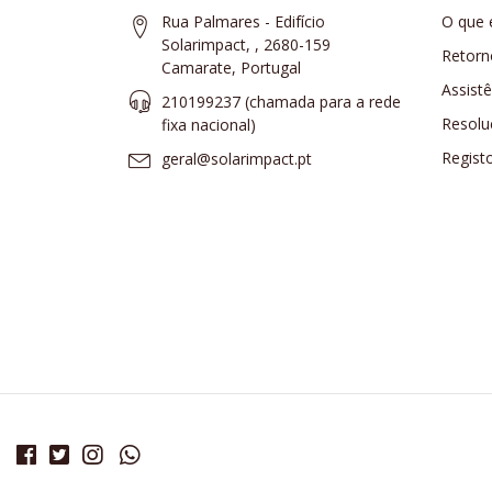
Rua Palmares - Edifício
O que 
Solarimpact, , 2680-159
Retorn
Camarate, Portugal
Assist
210199237 (​chamada para a rede
Resolu
fixa nacional)
Regist
geral@solarimpact.pt