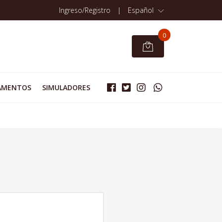
Ingreso/Registro
|
Español
0
AMENTOS
SIMULADORES