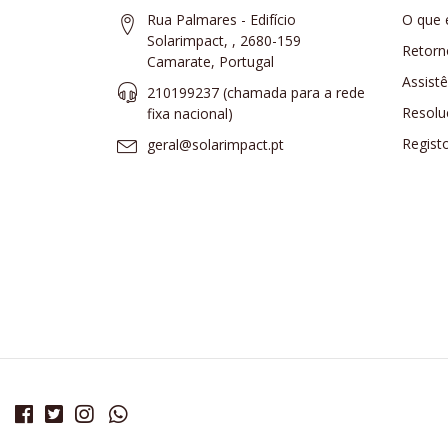
Rua Palmares - Edifício
O que 
Solarimpact, , 2680-159
Retorn
Camarate, Portugal
Assist
210199237 (​chamada para a rede
Resolu
fixa nacional)
Regist
geral@solarimpact.pt