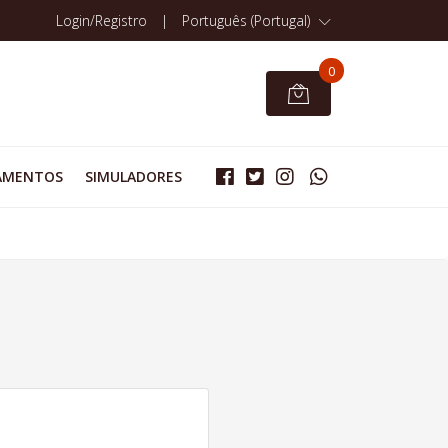
Login/Registro
|
Português (Portugal)
0
AMENTOS
SIMULADORES