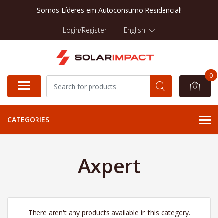
Somos Líderes em Autoconsumo Residencial!
Login/Register
|
English
0
CATEGORIES
Axpert
There aren't any products available in this category.