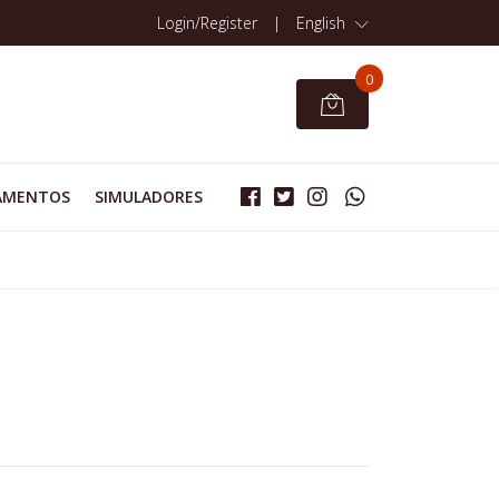
Login/Register
|
English
0
AMENTOS
SIMULADORES