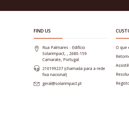
FIND US
CUST
Rua Palmares - Edifício
O que 
Solarimpact, , 2680-159
Retorn
Camarate, Portugal
Assist
210199237 (​chamada para a rede
Resolu
fixa nacional)
Regist
geral@solarimpact.pt