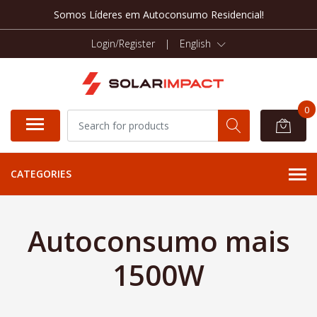
Somos Líderes em Autoconsumo Residencial!
Login/Register
|
English
0
CATEGORIES
Autoconsumo mais
1500W