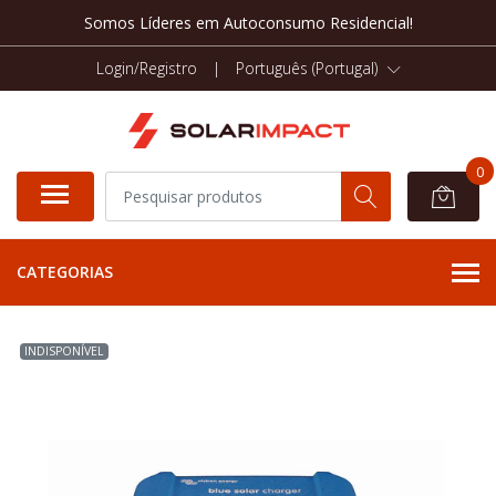
Somos Líderes em Autoconsumo Residencial!
Login/Registro
|
Português (Portugal)
0
CATEGORIAS
INDISPONÍVEL