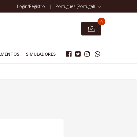
Login/Registro
|
Português (Portugal)
0
AMENTOS
SIMULADORES