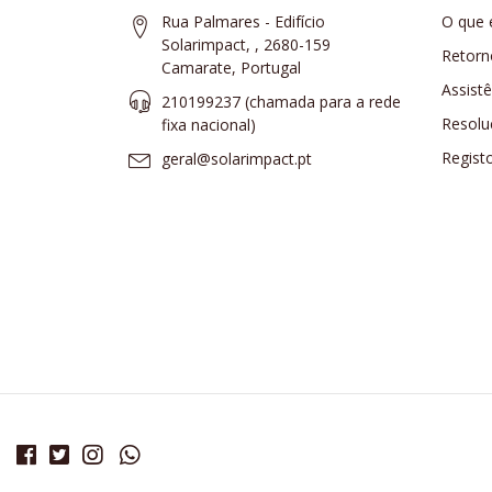
Rua Palmares - Edifício
O que 
Solarimpact, , 2680-159
Retorn
Camarate, Portugal
Assist
210199237 (​chamada para a rede
Resolu
fixa nacional)
Regist
geral@solarimpact.pt