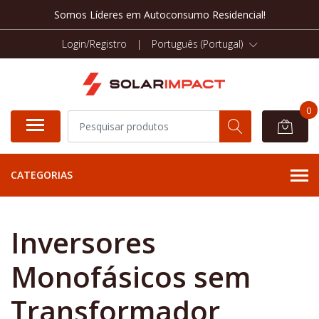
Somos Líderes em Autoconsumo Residencial!
Login/Registro
|
Português (Portugal)
0
CATEGORIAS
Inversores
Monofásicos sem
Transformador