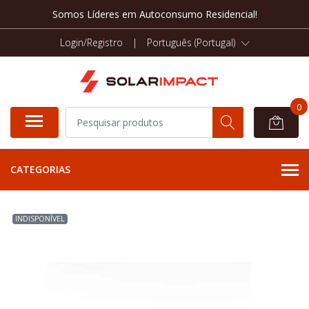
Somos Líderes em Autoconsumo Residencial!
Login/Registro
|
Português (Portugal)
0
CATEGORIAS
INDISPONÍVEL