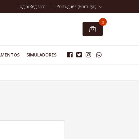
Login/Registro
|
Português (Portugal)
0
AMENTOS
SIMULADORES