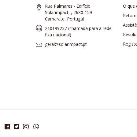
Rua Palmares - Edifício
O que 
Solarimpact, , 2680-159
Retorn
Camarate, Portugal
Assist
210199237 (​chamada para a rede
Resolu
fixa nacional)
Regist
geral@solarimpact.pt