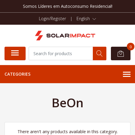
Somos Líderes em Autoconsumo Residencial!
Login/Register
|
English
0
CATEGORIES
BeOn
There aren't any products available in this category.