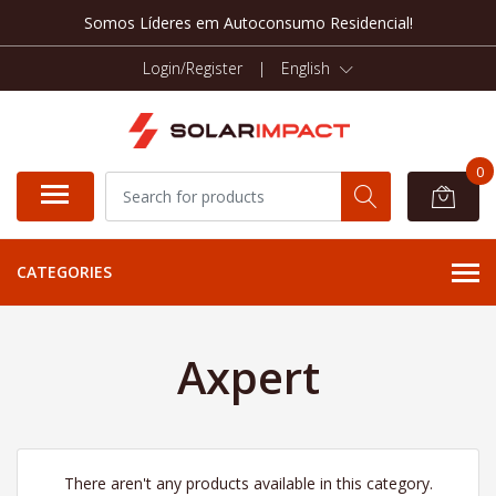
Somos Líderes em Autoconsumo Residencial!
Login/Register
|
English
0
CATEGORIES
Axpert
There aren't any products available in this category.