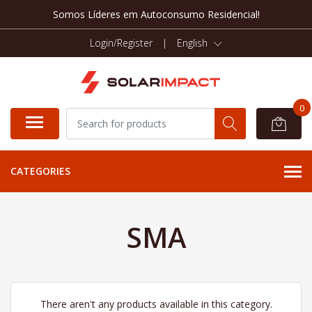
Somos Líderes em Autoconsumo Residencial!
Login/Register
|
English
0
CATEGORIES
SMA
There aren't any products available in this category.