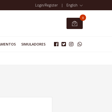
Login/Register
|
English
0
AMENTOS
SIMULADORES