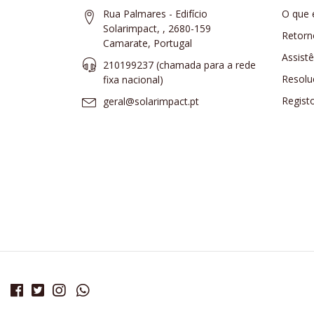
Rua Palmares - Edifício
O que 
Solarimpact, , 2680-159
Retorn
Camarate, Portugal
Assist
210199237 (​chamada para a rede
Resolu
fixa nacional)
Regist
geral@solarimpact.pt