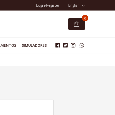
Login/Register
|
English
0
AMENTOS
SIMULADORES