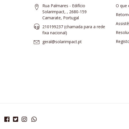
Rua Palmares - Edifício
O que 
Solarimpact, , 2680-159
Retorn
Camarate, Portugal
Assist
210199237 (​chamada para a rede
Resolu
fixa nacional)
Regist
geral@solarimpact.pt