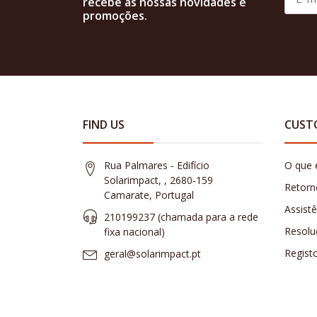
recebe as nossas novidades e
promoções.
FIND US
CUST
Rua Palmares - Edifício
O que 
Solarimpact, , 2680-159
Retorn
Camarate, Portugal
Assist
210199237 (​chamada para a rede
Resolu
fixa nacional)
Regist
geral@solarimpact.pt