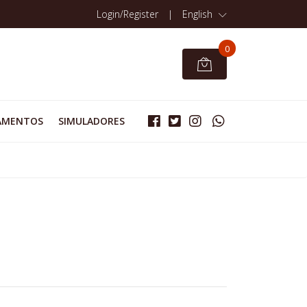
Login/Register
|
English
0
AMENTOS
SIMULADORES