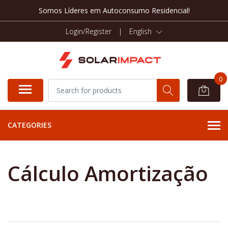
Somos Líderes em Autoconsumo Residencial!
Login/Register
|
English
0
CATEGORIES
Cálculo Amortização