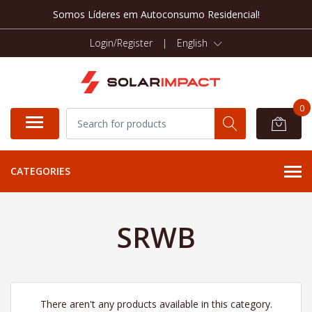
Somos Líderes em Autoconsumo Residencial!
Login/Register
|
English
0
CATEGORIES
SRWB
There aren't any products available in this category.