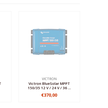
VICTRON
T
Victron BlueSolar MPPT
150/35 12 V / 24 V / 36 ...
€370,00
NO DISPONIBLE