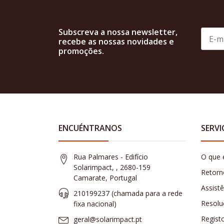
Subscreva a nossa newsletter,
recebe as nossas novidades e
promoções.
ENCUÉNTRANOS
SERVI
Rua Palmares - Edifício
O que 
Solarimpact, , 2680-159
Retorn
Camarate, Portugal
Assist
210199237 (​chamada para a rede
Resolu
fixa nacional)
Regist
geral@solarimpact.pt