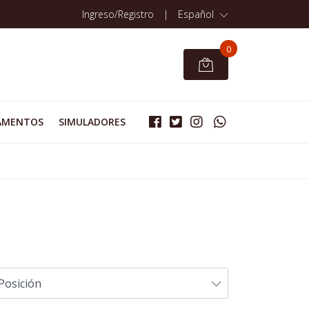
Ingreso/Registro
|
Español
0
AMENTOS
SIMULADORES