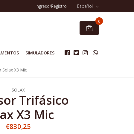
Ingreso/Registro
|
Español
0
AMENTOS
SIMULADORES
co Solax X3 Mic
SOLAX
sor Trifásico
lax X3 Mic
€830,25