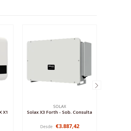
SOLAX
X X1
Solax X3 Forth - Sob. Consulta
S
€3.887,42
Desde
Des
VER OPCIONES