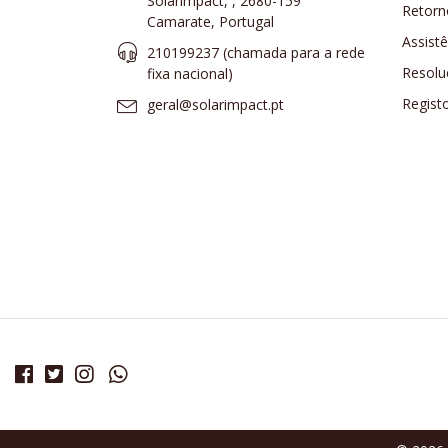
Solarimpact, , 2680-159
Retorn
Camarate, Portugal
Assist
210199237 (​chamada para a rede
Resolu
fixa nacional)
Regist
geral@solarimpact.pt