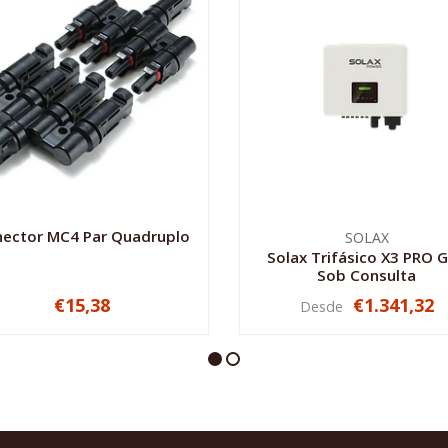
ector MC4 Par Quadruplo
SOLAX
Solax Trifásico X3 PRO G
Sob Consulta
€15,38
€1.341,32
Desde
+
VER OPCIONES