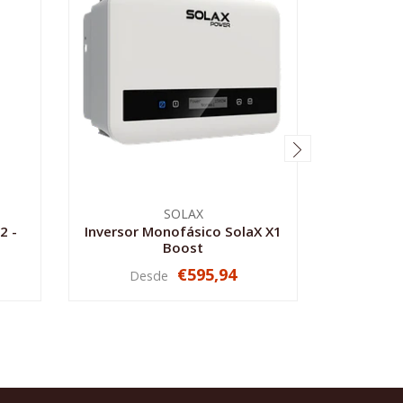
Par Co
SOLAX
2 -
Inversor Monofásico SolaX X1
Boost
€595,94
Desde
VER OPCIONES
-