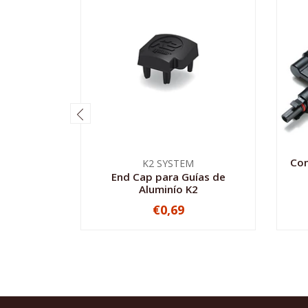
Con
K2 SYSTEM
End Cap para Guías de
Aluminío K2
€0,69
-
+
-