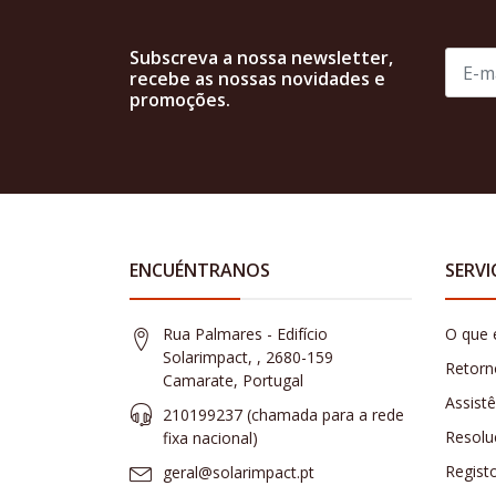
Subscreva a nossa newsletter,
recebe as nossas novidades e
promoções.
ENCUÉNTRANOS
SERVI
Rua Palmares - Edifício
O que 
Solarimpact, , 2680-159
Retorn
Camarate, Portugal
Assist
210199237 (​chamada para a rede
Resolu
fixa nacional)
Regist
geral@solarimpact.pt